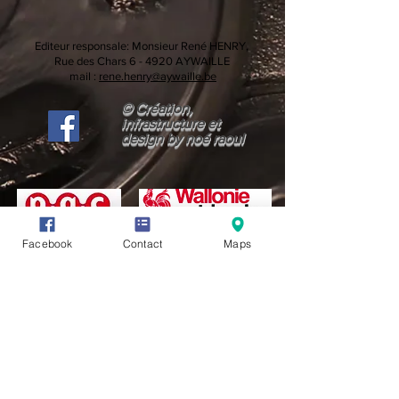
Editeur responsale:
Monsieur René HENRY,
Rue des Chars 6 -
4920 AYWAILLE
mail :
rene.henry@aywaille.be
© Création,
infrastructure et
design by noé raoul
Facebook
Contact
Maps
CONDITIONS GÉNÉRALES D'UTILISATION (CGU)