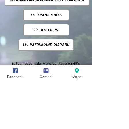
15. BIENS RELATIFS À LA FAUNE, FLORE ET MINÉRAUX
16. TRANSPORTS
17. ATELIERS
18. PATRIMOINE DISPARU
Editeur responsale:
Monsieur René HENRY,
Rue des Chars 6 -
4920 AYWAILLE
mail :
rene.henry@aywaille.be
Facebook
Contact
Maps
© Création,
infrastructure et
design by noé raoul