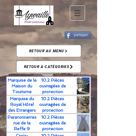
partager
RETOUR AU MENU
RETOUR À CATÉGORIES
Marquise de la
10.2 Pièces
Maison du
ouvragées de
Tourisme
protection
Marquise du
10.2 Pièces
Royal Hôtel
ouvragées de
des Etrangers
protection
Paratonnerres
10.2 Pièces
rue de la
ouvragées de
Reffe 9
protection
Croix-
10.2 Pièces