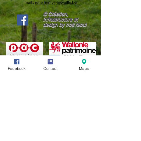
mail :
rene.henry@aywaille.be
© Création,
infrastructure et
design by noé raoul
Facebook
Contact
Maps
CONDITIONS GÉNÉRALES D'UTILISATION (CGU)
LIENS UTILES