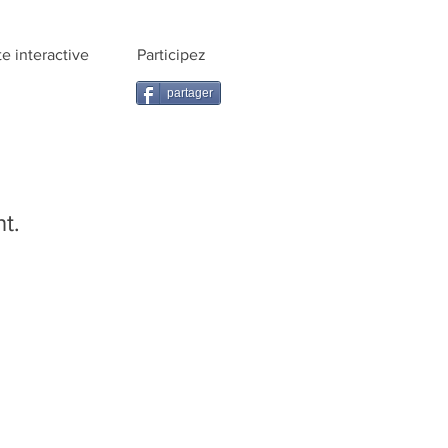
te interactive
Participez
partager
nt.