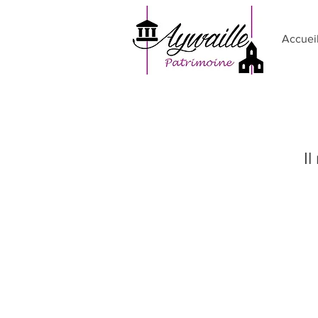
Accuei
Il