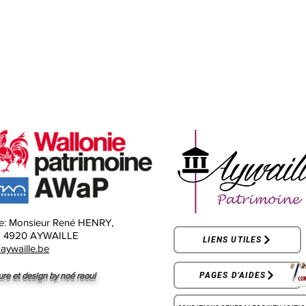
e:
Monsieur René HENRY,
-
4920 AYWAILLE
LIENS UTILES
aywaille.be
ure et design by noé raoul
PAGES D'AIDES