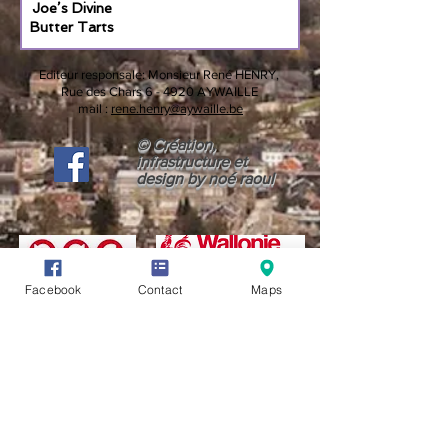
Joe’s Divine
Butter Tarts
Editeur responsale:
Monsieur René HENRY,
Rue des Chars 6 -
4920 AYWAILLE
mail :
rene.henry@aywaille.be
© Création,
infrastructure et
design by noé raoul
Facebook
Contact
Maps
CONDITIONS GÉNÉRALES D'UTILISATION (CGU)