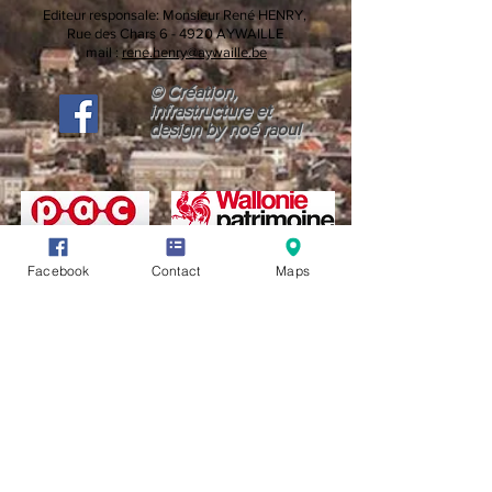
Editeur responsale:
Monsieur René HENRY,
Rue des Chars 6 -
4920 AYWAILLE
mail :
rene.henry@aywaille.be
© Création,
infrastructure et
design by noé raoul
Facebook
Contact
Maps
CONDITIONS GÉNÉRALES D'UTILISATION (CGU)
LIENS UTILES