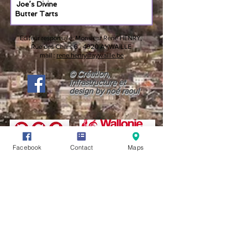
Joe’s Divine
Butter Tarts
Editeur responsale:
Monsieur René HENRY,
Rue des Chars 6 -
4920 AYWAILLE
mail :
rene.henry@aywaille.be
© Création,
infrastructure et
design by noé raoul
Facebook
Contact
Maps
CONDITIONS GÉNÉRALES D'UTILISATION (CGU)