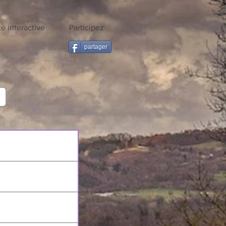
te interactive
Participez
partager