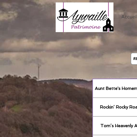
Accuei
R
Aunt Bette's Homem
Rockin’ Rocky Ro
Tom’s Heavenly A