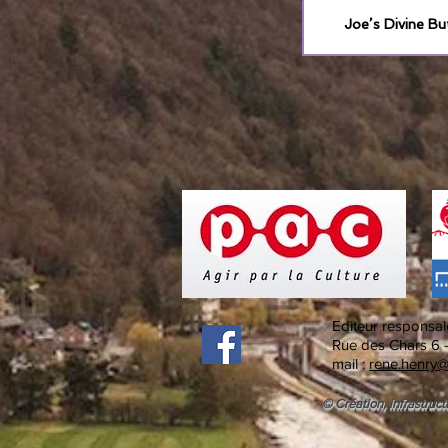
Joe’s Divine Bu
Editeur responsal
Rue des Chars 6 
mail :
rene.henry@
© Création, infrastruct