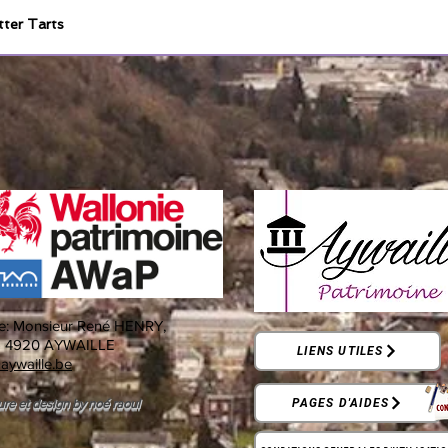
tter Tarts
e:
Monsieur René HENRY,
-
4920 AYWAILLE
LIENS UTILES
aywaille.be
ure et design by noé raoul
PAGES D'AIDES