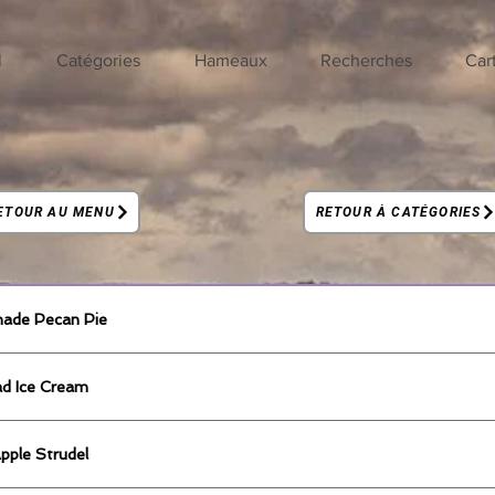
l
Catégories
Hameaux
Recherches
Car
ETOUR AU MENU
RETOUR À CATÉGORIES
ade Pecan Pie
ad Ice Cream
pple Strudel