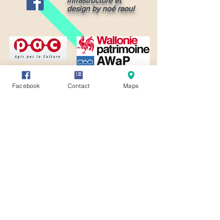
infrastructure et
design by noé raoul
Facebook
Contact
Maps
CONDITIONS GÉNÉRALES D'UTILISATION (CGU)
LIENS UTILES
PAGES D'AIDES