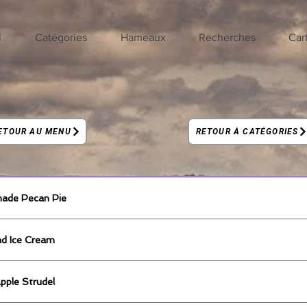
l
Catégories
Hameaux
Recherches
Car
ETOUR AU MENU
RETOUR À CATÉGORIES
ade Pecan Pie
ad Ice Cream
pple Strudel