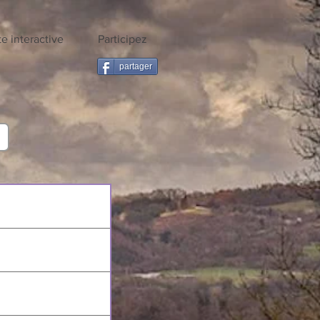
te interactive
Participez
partager