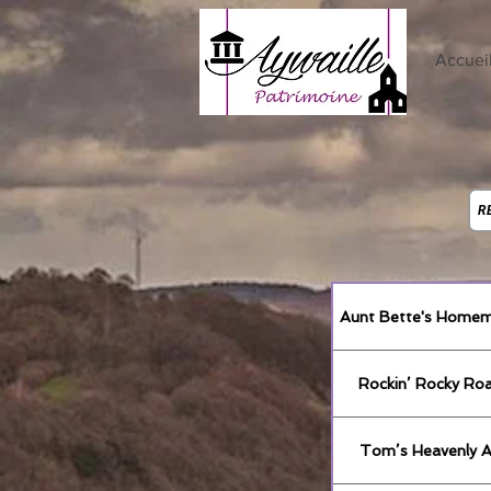
Accuei
R
Aunt Bette's Homem
Rockin’ Rocky Ro
Tom’s Heavenly A