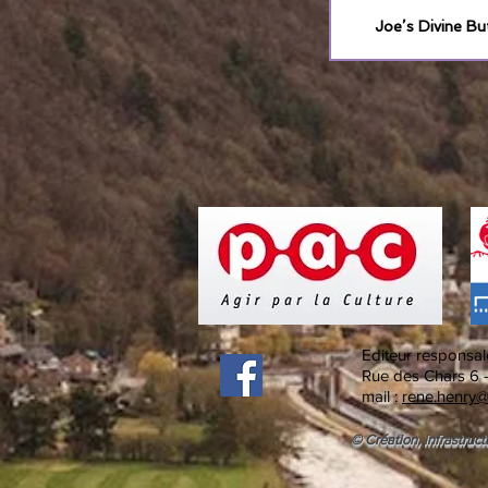
Joe’s Divine Bu
Editeur responsal
Rue des Chars 6 
mail :
rene.henry@
© Création, infrastruct