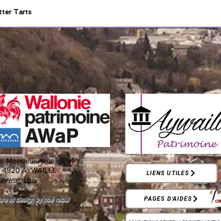
tter Tarts
e:
Monsieur René HENRY,
-
4920 AYWAILLE
LIENS UTILES
aywaille.be
ure et design by noé raoul
PAGES D'AIDES