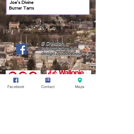
Joe’s Divine
Butter Tarts
Editeur responsale:
Monsieur René HENRY,
Rue des Chars 6 -
4920 AYWAILLE
mail :
rene.henry@aywaille.be
© Création,
infrastructure et
design by noé raoul
Facebook
Contact
Maps
CONDITIONS GÉNÉRALES D'UTILISATION (CGU)