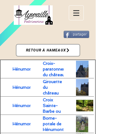
partager
RETOUR À HAMEAUX
Croix-
Hénumont
paratonnerres
du château de
Montjardin
Girouette
Hénumont
du
château
de
Croix
Montjardin
Hénumont
Sainte-
Barbe ou
"Creû di
Borne-
l'åh'mince"
Hénumont
potale de
Hénumont