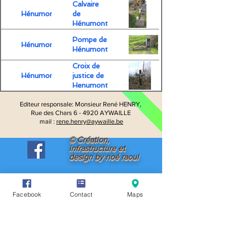
Calvaire
Hénumont
de
Hénumont
Pompe de
Hénumont
Hénumont
Croix de
Hénumont
justice de
Henumont
Editeur responsale:
Monsieur René HENRY,
Rue des Chars 6 -
4920 AYWAILLE
mail :
rene.henry@aywaille.be
© Création,
infrastructure et
design by noé raoul
Facebook
Contact
Maps