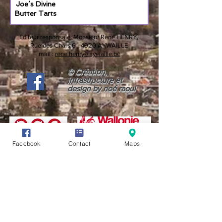
Joe’s Divine
Butter Tarts
Editeur responsale:
Monsieur René HENRY,
Rue des Chars 6 -
4920 AYWAILLE
mail :
rene.henry@aywaille.be
© Création,
infrastructure et
design by noé raoul
Facebook
Contact
Maps
CONDITIONS GÉNÉRALES D'UTILISATION (CGU)