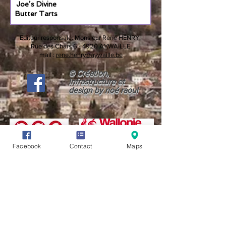
Joe’s Divine
Butter Tarts
Editeur responsale:
Monsieur René HENRY,
Rue des Chars 6 -
4920 AYWAILLE
mail :
rene.henry@aywaille.be
© Création,
infrastructure et
design by noé raoul
Facebook
Contact
Maps
CONDITIONS GÉNÉRALES D'UTILISATION (CGU)