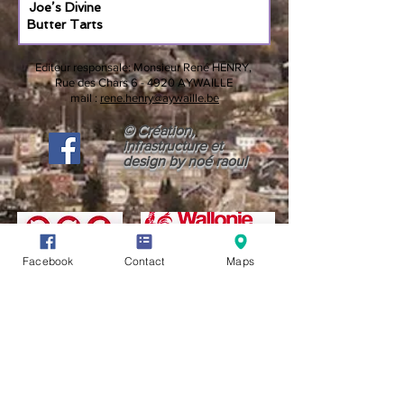
Joe’s Divine
Butter Tarts
Editeur responsale:
Monsieur René HENRY,
Rue des Chars 6 -
4920 AYWAILLE
mail :
rene.henry@aywaille.be
© Création,
infrastructure et
design by noé raoul
Facebook
Contact
Maps
CONDITIONS GÉNÉRALES D'UTILISATION (CGU)