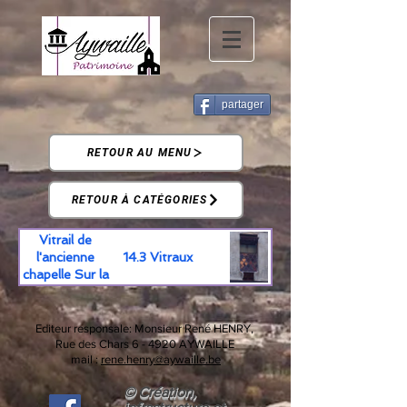
partager
RETOUR AU MENU
RETOUR À CATÉGORIES
Vitrail de
14.3 Vitraux
l'ancienne
chapelle Sur la
Heid
Editeur responsale:
Monsieur René HENRY,
Rue des Chars 6 -
4920 AYWAILLE
mail :
rene.henry@aywaille.be
© Création,