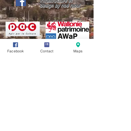
infrastructure et
design by noé raoul
Facebook
Contact
Maps
CONDITIONS GÉNÉRALES D'UTILISATION (CGU)
LIENS UTILES
PAGES D'AIDES