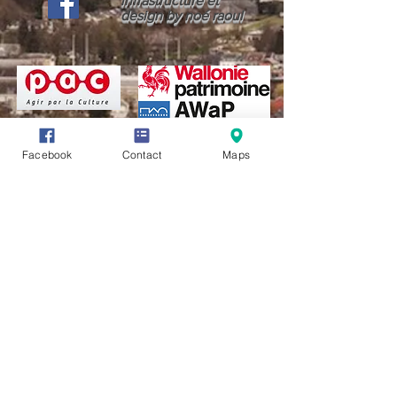
infrastructure et
design by noé raoul
Facebook
Contact
Maps
CONDITIONS GÉNÉRALES D'UTILISATION (CGU)
LIENS UTILES
PAGES D'AIDES