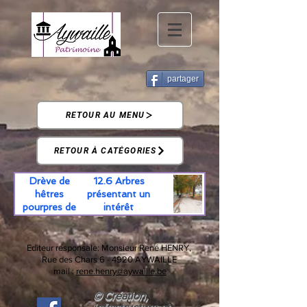
partager
RETOUR AU MENU
RETOUR À CATÉGORIES
Drève de
12.6 Arbres
hêtres
présentant un
pourpres de
intérêt
Dieupart
dendrologique
particulier
Editeur responsale:
Monsieur René HENRY,
Rue des Chars 6 -
4920 AYWAILLE
mail :
rene.henry@aywaille.be
© Création,