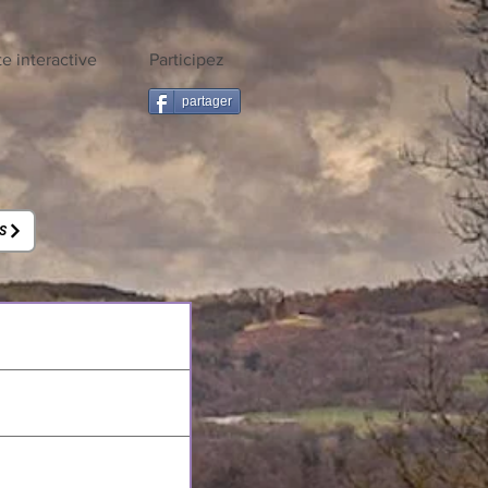
te interactive
Participez
partager
S