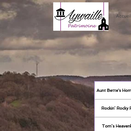
Accuei
Aunt Bette's Ho
Rockin’ Rocky 
Tom’s Heavenly