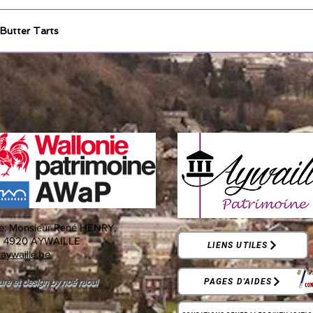
 Butter Tarts
e:
Monsieur René HENRY,
-
4920 AYWAILLE
LIENS UTILES
aywaille.be
ure et design by noé raoul
PAGES D'AIDES