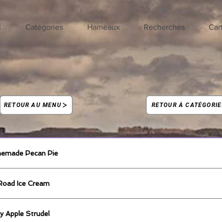
l
Catégories
Hameaux
Recherches
Car
RETOUR AU MENU
RETOUR À CATÉGORIE
memade Pecan Pie
Road Ice Cream
 Apple Strudel