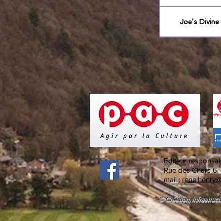
Joe’s Divine
Editeur responsal
Rue des Chars 6 
mail :
rene.henry@
© Création, infrastruct