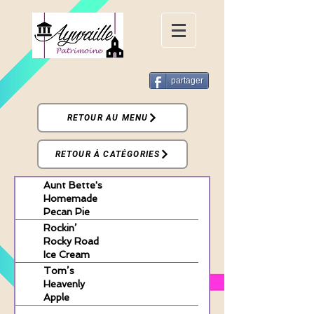
partager
RETOUR AU MENU
RETOUR À CATÉGORIES
Aunt Bette's
Homemade
Pecan Pie
Rockin’
Rocky Road
Ice Cream
Tom’s
Heavenly
Apple
Strudel