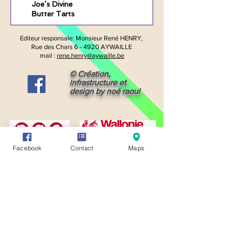
Joe’s Divine
Butter Tarts
Editeur responsale:
Monsieur René HENRY,
Rue des Chars 6 -
4920 AYWAILLE
mail :
rene.henry@aywaille.be
© Création,
infrastructure et
design by noé raoul
Facebook
Contact
Maps
CONDITIONS GÉNÉRALES D'UTILISATION (CGU)