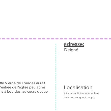
adresse:
Deigné
cette Vierge de Lourdes aurait
Localisation
l'entrée de l'église peu après
ens à Lourdes, au cours duquel
(cliquez sur l'icône pour obtenir
l'itinéraire sur google maps)