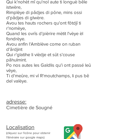
Qui k'nohèt mî qu'nol aute ti longuè bêle
istwère,
Rimplèye di pådjes di pône, mins ossi
d'pådjes di glwère.
Avou tes hauts rochers qu'ont fôtdjî ti
r'nomèye,
Quand les ovrîs d'pièrire mètit l'vèye èl
fondrèye.
Avou anfin l'Amblève come on ruban
d'årdjint
Qui r'glatihe li vièdje et sût s'couse
påhulmint.
Po nos autes les Galdlis qu'i ont passé leû
vèye,
Ti d'meûre, mi vî R'moutchamps, li pus bê
del valèye.
adresse:
Cimetière de Sougné
Localisation
(cliquez sur l'icône pour obtenir
l'itinéraire sur google maps)