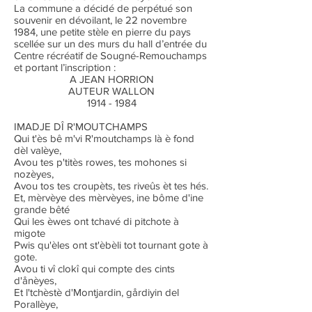
La commune a décidé de perpétué son
souvenir en dévoilant, le 22 novembre
1984, une petite stèle en pierre du pays
scellée sur un des murs du hall d’entrée du
Centre récréatif de Sougné-Remouchamps
et portant l’inscription :
A JEAN HORRION
AUTEUR WALLON
1914 - 1984
IMADJE DÎ R'MOUTCHAMPS
Qui t'ès bê m'vi R'moutchamps là è fond
dèl valèye,
Avou tes p'titès rowes, tes mohones si
nozèyes,
Avou tos tes croupèts, tes riveûs èt tes hés.
Et, mèrvèye des mèrvèyes, ine bôme d'ine
grande bêté
Qui les èwes ont tchavé di pitchote à
migote
Pwis qu'èles ont st'èbèli tot tournant gote à
gote.
Avou ti vî clokî qui compte des cints
d'ånèyes,
Et l'tchèstè d'Montjardin, gårdiyin del
Porallèye,