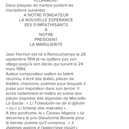
FLOHIMONT
Deux plaques de marbre portent les
inscriptions suivantes :
A NOTRE FONDATEUR
LA NOUVELLE ESPERANCE
SES SYMPATHISANTS
A
NOTRE
PRESIDENT
LA MARGUERITE
Jean Horrion est né à Remouchamps le 26
septembre 1914 et ne quittera pas son
village jusqu’à son décès qui survint le 24
mars 1984.
Auteur-compositeur wallon au talent
reconnu, il écrit des textes, pièces de
théâtre, chansons, poèmes pour lesquels il
puise son inspiration dans son terroir. Il
écrira notamment et mettra en scène des
pièces inspirées des légendes de Marcellin
La Garde : «
Li Tchesturlin-ne dè vî djårdin
»
ou «
Li tchamp des makrales
».
A titre posthume, le « Caveau liégeois » lui
décernera le prix Dieudonné Boverie pour
le dernier poème qu’il composa : «
ti
dwèmes walons è l’walon’reye moûrt
»