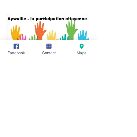
Facebook
Contact
Maps
Vous avez des informations ou des
documents permettant de compléter
cette fiche, vous souhaitez en faire
profiter tout le monde ? Rien de plus
simple, cliquez sur l'onglet "Participez"
en haut de page et transmettez-nous
vos précieux renseignements, photos
ou vidéo.
Vous pouvez également communiquer
directement avec nous en cliquant sur :
https://www.facebook.com/groups/3212
45621987319/
Editeur responsale:
Monsieur René HENRY,