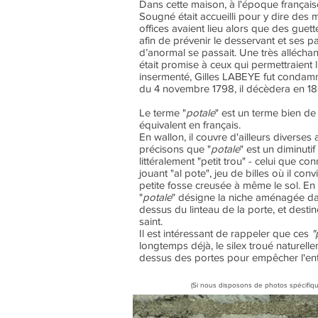
Dans cette maison, à l'époque français
Sougné était accueilli pour y dire des
offices avaient lieu alors que des guett
afin de prévenir le desservant et ses p
d’anormal se passait. Une très allécha
était promise à ceux qui permettraient l
insermenté, Gilles LABEYE fut condamné
du 4 novembre 1798, il décèdera en 18
Le terme "
potale
" est un terme bien de
équivalent en français.
En wallon, il couvre d'ailleurs diverses 
précisons que "
potale
" est un diminutif
littéralement "petit trou" - celui que c
jouant "al pote", jeu de billes où il conv
petite fosse creusée à même le sol. En 
"
potale
" désigne la niche aménagée da
dessus du linteau de la porte, et destiné
saint.
Il est intéressant de rappeler que ces
"
longtemps déjà, le silex troué naturellem
dessus des portes pour empêcher l'ent
(Si nous disposons de photos spécifiqu