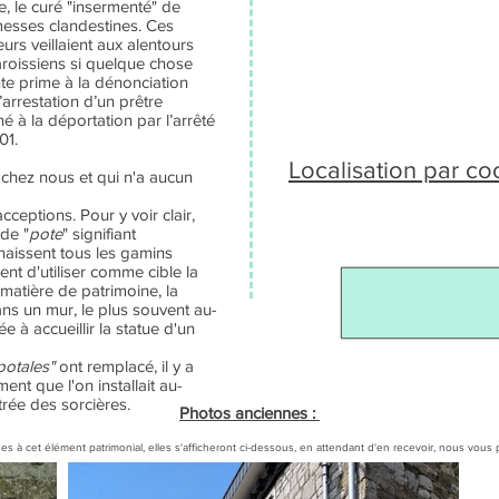
e, le curé "insermenté" de
 messes clandestines. Ces
eurs veillaient aux alentours
aroissiens si quelque chose
nte prime à la dénonciation
’arrestation d’un prêtre
 à la déportation par l’arrêté
01.
Localisation par c
 chez nous et qui n'a aucun
acceptions. Pour y voir clair,
 de "
pote
" signifiant
onnaissent tous les gamins
ient d'utiliser comme cible la
matière de patrimoine, la
ns un mur, le plus souvent au-
e à accueillir la statue d'un
potales"
ont remplacé, il y a
ent que l'on installait au-
rée des sorcières.
Photos anciennes :
es à cet élément patrimonial, elles s'afficheront ci-dessous, en attendant d'en recevoir, nous v