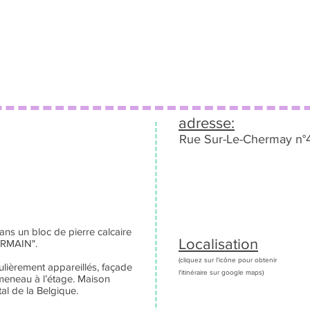
adresse:
Rue Sur-Le-Chermay n°
dans un bloc de pierre calcaire
Localisation
GERMAIN".
(cliquez sur l'icône pour obtenir
ulièrement appareillés, façade
l'itinéraire sur google maps)
meneau à l’étage. Maison
al de la Belgique.