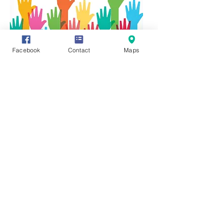
Facebook
Contact
Maps
Vous avez des informations ou des
documents permettant de compléter
cette fiche, vous souhaitez en faire
profiter tout le monde ? Rien de plus
simple, cliquez sur l'onglet "Participez"
en haut de page et transmettez-nous
vos précieux renseignements, photos
ou vidéo.
Vous pouvez également communiquer
directement avec nous en cliquant sur :
https://www.facebook.com/groups/3212
45621987319/
Editeur responsale:
Monsieur René HENRY,
Rue des Chars 6 -
4920 AYWAILLE
mail :
rene.henry@aywaille.be
© Création,
infrastructure et