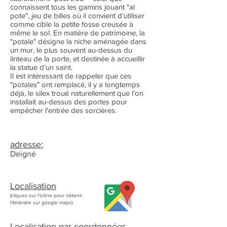
connaissent tous les gamins jouant "al
pote", jeu de billes où il convient d'utiliser
comme cible la petite fosse creusée à
même le sol. En matière de patrimoine, la
"potale" désigne la niche aménagée dans
un mur, le plus souvent au-dessus du
linteau de la porte, et destinée à accueillir
la statue d'un saint.
Il est intéressant de rappeler que ces
"potales" ont remplacé, il y a longtemps
déjà, le silex troué naturellement que l'on
installait au-dessus des portes pour
empêcher l'entrée des sorcières.
adresse:
Deigné
Localisation
(cliquez sur l'icône pour obtenir
l'itinéraire sur google maps)
Localisation par coordonnées