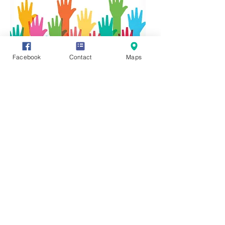
Facebook
Contact
Maps
Vous avez des informations ou des
documents permettant de compléter
cette fiche, vous souhaitez en faire
profiter tout le monde ? Rien de plus
simple, cliquez sur l'onglet "Participez"
en haut de page et transmettez-nous
vos précieux renseignements, photos
ou vidéo.
Vous pouvez également communiquer
directement avec nous en cliquant sur :
https://www.facebook.com/groups/3212
45621987319/
Editeur responsale:
Monsieur René HENRY,
Rue des Chars 6 -
4920 AYWAILLE
mail :
rene.henry@aywaille.be
© Création,