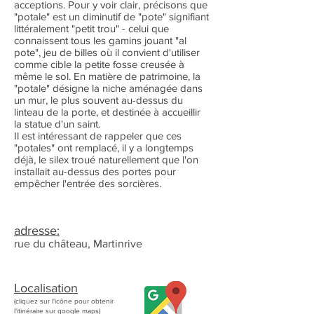
acceptions. Pour y voir clair, précisons que
"potale" est un diminutif de "pote" signifiant
littéralement "petit trou" - celui que
connaissent tous les gamins jouant "al
pote", jeu de billes où il convient d'utiliser
comme cible la petite fosse creusée à
même le sol. En matière de patrimoine, la
"potale" désigne la niche aménagée dans
un mur, le plus souvent au-dessus du
linteau de la porte, et destinée à accueillir
la statue d'un saint.
Il est intéressant de rappeler que ces
"potales" ont remplacé, il y a longtemps
déjà, le silex troué naturellement que l'on
installait au-dessus des portes pour
empêcher l'entrée des sorcières.
adresse:
rue du château, Martinrive
Localisation
(cliquez sur l'icône pour obtenir
l'itinéraire sur google maps)