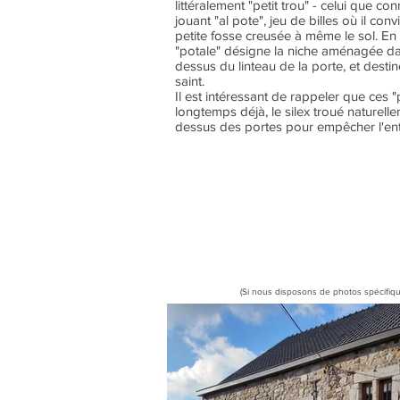
littéralement "petit trou" - celui que c
jouant "al pote", jeu de billes où il conv
petite fosse creusée à même le sol. En 
"potale" désigne la niche aménagée da
dessus du linteau de la porte, et destiné
saint.
Il est intéressant de rappeler que ces "
longtemps déjà, le silex troué naturellem
dessus des portes pour empêcher l'ent
(Si nous disposons de photos spécifiqu