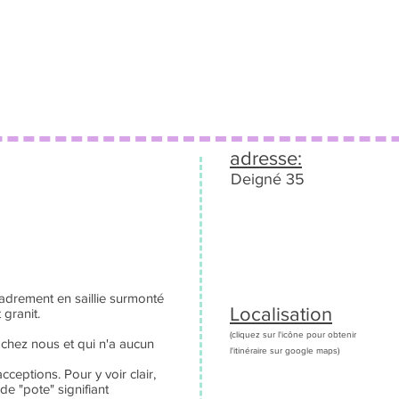
adresse:
Deigné 35
cadrement en saillie surmonté
Localisation
 granit.
(cliquez sur l'icône pour obtenir
 chez nous et qui n'a aucun
l'itinéraire sur google maps)
acceptions. Pour y voir clair,
de "pote" signifiant