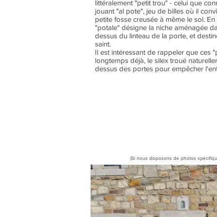
littéralement "petit trou" - celui que c
jouant "al pote", jeu de billes où il conv
petite fosse creusée à même le sol. En 
"potale" désigne la niche aménagée da
dessus du linteau de la porte, et destiné
saint.
Il est intéressant de rappeler que ces "
longtemps déjà, le silex troué naturellem
dessus des portes pour empêcher l'ent
(Si nous disposons de photos spécifiqu