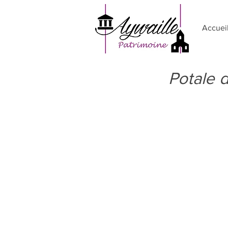
Accuei
Potale 