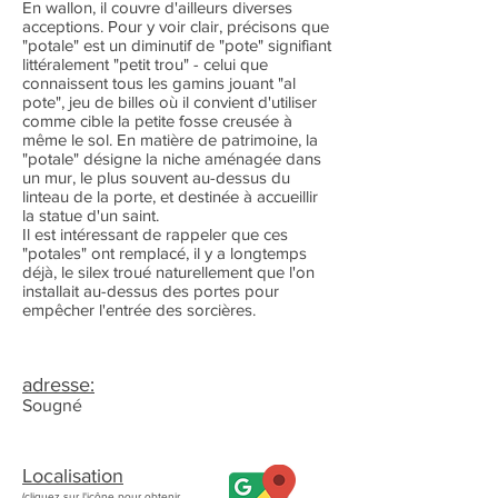
En wallon, il couvre d'ailleurs diverses
acceptions. Pour y voir clair, précisons que
"potale" est un diminutif de "pote" signifiant
littéralement "petit trou" - celui que
connaissent tous les gamins jouant "al
pote", jeu de billes où il convient d'utiliser
comme cible la petite fosse creusée à
même le sol. En matière de patrimoine, la
"potale" désigne la niche aménagée dans
un mur, le plus souvent au-dessus du
linteau de la porte, et destinée à accueillir
la statue d'un saint.
Il est intéressant de rappeler que ces
"potales" ont remplacé, il y a longtemps
déjà, le silex troué naturellement que l'on
installait au-dessus des portes pour
empêcher l'entrée des sorcières.
adresse:
Sougné
Localisation
(cliquez sur l'icône pour obtenir