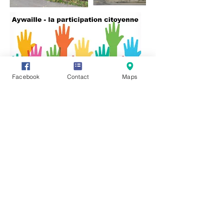
Facebook
Contact
Maps
Vous avez des informations ou des
documents permettant de compléter
cette fiche, vous souhaitez en faire
profiter tout le monde ? Rien de plus
simple, cliquez sur l'onglet "Participez"
en haut de page et transmettez-nous
vos précieux renseignements, photos
ou vidéo.
Vous pouvez également communiquer
directement avec nous en cliquant sur :
https://www.facebook.com/groups/3212
45621987319/
Editeur responsale:
Monsieur René HENRY,
Rue des Chars 6 -
4920 AYWAILLE