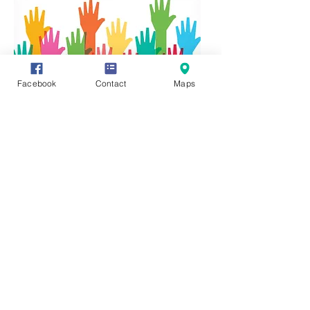
Facebook
Contact
Maps
Vous avez des informations ou des
documents permettant de compléter
cette fiche, vous souhaitez en faire
profiter tout le monde ? Rien de plus
simple, cliquez sur l'onglet "Participez"
en haut de page et transmettez-nous
vos précieux renseignements, photos
ou vidéo.
Vous pouvez également communiquer
directement avec nous en cliquant sur :
https://www.facebook.com/groups/3212
45621987319/
Editeur responsale:
Monsieur René HENRY,
Rue des Chars 6 -
4920 AYWAILLE
mail :
rene.henry@aywaille.be
© Création,