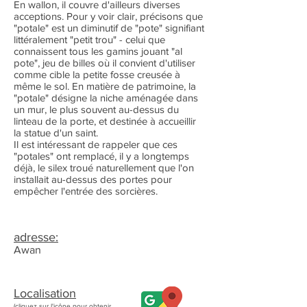
En wallon, il couvre d'ailleurs diverses
acceptions. Pour y voir clair, précisons que
"potale" est un diminutif de "pote" signifiant
littéralement "petit trou" - celui que
connaissent tous les gamins jouant "al
pote", jeu de billes où il convient d'utiliser
comme cible la petite fosse creusée à
même le sol. En matière de patrimoine, la
"potale" désigne la niche aménagée dans
un mur, le plus souvent au-dessus du
linteau de la porte, et destinée à accueillir
la statue d'un saint.
Il est intéressant de rappeler que ces
"potales" ont remplacé, il y a longtemps
déjà, le silex troué naturellement que l'on
installait au-dessus des portes pour
empêcher l'entrée des sorcières.
adresse:
Awan
Localisation
(cliquez sur l'icône pour obtenir