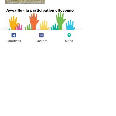
Facebook
Contact
Maps
Vous avez des informations ou des
documents permettant de compléter
cette fiche, vous souhaitez en faire
profiter tout le monde ? Rien de plus
simple, cliquez sur l'onglet "Participez"
en haut de page et transmettez-nous
vos précieux renseignements, photos
ou vidéo.
Vous pouvez également communiquer
directement avec nous en cliquant sur :
https://www.facebook.com/groups/3212
45621987319/
Editeur responsale:
Monsieur René HENRY,
Rue des Chars 6 -
4920 AYWAILLE