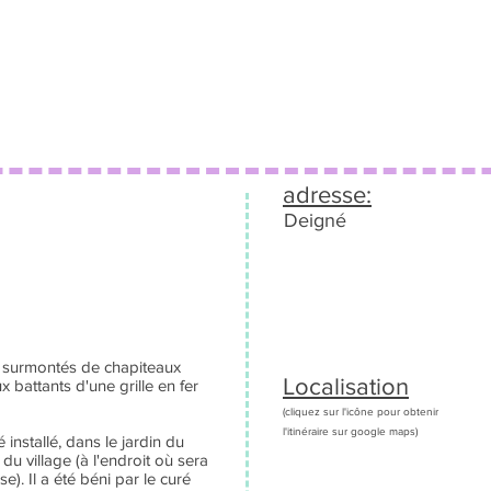
adresse:
Deigné
e, surmontés de chapiteaux
Localisation
x battants d'une grille en fer
(cliquez sur l'icône pour obtenir
l'itinéraire sur google maps)
installé, dans le jardin du
du village (à l'endroit où sera
e). Il a été béni par le curé