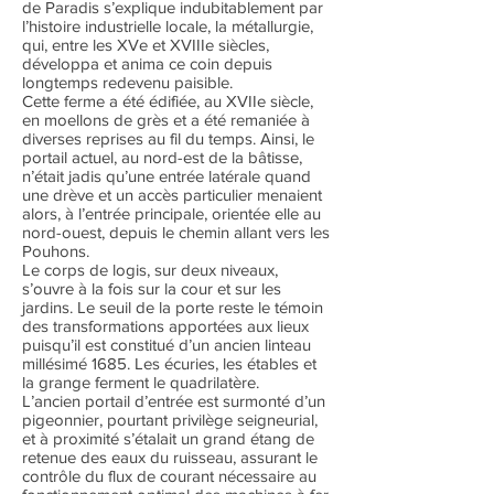
de Paradis s’explique indubitablement par
l’histoire industrielle locale, la métallurgie,
qui, entre les XVe et XVIIIe siècles,
développa et anima ce coin depuis
longtemps redevenu paisible.
Cette ferme a été édifiée, au XVIIe siècle,
en moellons de grès et a été remaniée à
diverses reprises au fil du temps. Ainsi, le
portail actuel, au nord-est de la bâtisse,
n’était jadis qu’une entrée latérale quand
une drève et un accès particulier menaient
alors, à l’entrée principale, orientée elle au
nord-ouest, depuis le chemin allant vers les
Pouhons.
Le corps de logis, sur deux niveaux,
s’ouvre à la fois sur la cour et sur les
jardins. Le seuil de la porte reste le témoin
des transformations apportées aux lieux
puisqu’il est constitué d’un ancien linteau
millésimé 1685. Les écuries, les étables et
la grange ferment le quadrilatère.
L’ancien portail d’entrée est surmonté d’un
pigeonnier, pourtant privilège seigneurial,
et à proximité s’étalait un grand étang de
retenue des eaux du ruisseau, assurant le
contrôle du flux de courant nécessaire au