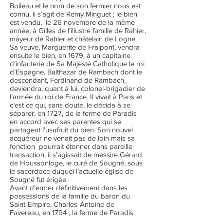
Boileau et le nom de son fermier nous est
connu, il s’agit de Remy Minguet ; le bien
est vendu, le 26 novembre de la même
année, à Gilles de l’illustre famille de Rahier,
mayeur de Rahier et châtelain de Logne.
Sa veuve, Marguerite de Fraipont, vendra
ensuite le bien, en 1679, à un capitaine
d’infanterie de Sa Majesté Catholique le roi
d’Espagne, Balthazar de Rambach dont le
descendant, Ferdinand de Rambach,
deviendra, quant à lui, colonel-brigadier de
l’armée du roi de France. Il vivait à Paris et
c’est ce qui, sans doute, le décida à se
séparer, en 1727, de la ferme de Paradis
en accord avec ses parentes qui se
partagent l’usufruit du bien. Son nouvel
acquéreur ne venait pas de loin mais sa
fonction pourrait étonner dans pareille
transaction, il s’agissait de messire Gérard
de Houssonloge, le curé de Sougné, sous
le sacerdoce duquel l’actuelle église de
Sougné fut érigée.
Avant d’entrer définitivement dans les
possessions de la famille du baron du
Saint-Empire, Charles-Antoine de
Favereau, en 1794 ; la ferme de Paradis