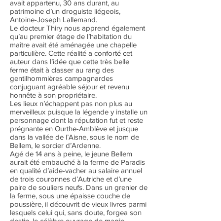
avait appartenu, 30 ans durant, au
patrimoine d’un droguiste liégeois,
Antoine-Joseph Lallemand.
Le docteur Thiry nous apprend également
qu’au premier étage de l’habitation du
maître avait été aménagée une chapelle
particulière. Cette réalité a conforté cet
auteur dans l’idée que cette très belle
ferme était à classer au rang des
gentilhommières campagnardes
conjuguant agréable séjour et revenu
honnête à son propriétaire.
Les lieux n’échappent pas non plus au
merveilleux puisque la légende y installe un
personnage dont la réputation fut et reste
prégnante en Ourthe-Amblève et jusque
dans la vallée de l’Aisne, sous le nom de
Bellem, le sorcier d’Ardenne.
Agé de 14 ans à peine, le jeune Bellem
aurait été embauché à la ferme de Paradis
en qualité d’aide-vacher au salaire annuel
de trois couronnes d’Autriche et d’une
paire de souliers neufs. Dans un grenier de
la ferme, sous une épaisse couche de
poussière, il découvrit de vieux livres parmi
lesquels celui qui, sans doute, forgea son
destin, le célèbre ouvrage de magie