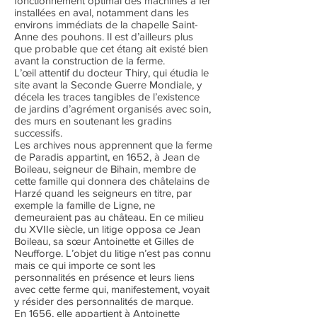
fonctionnement optimal des machines à fer
installées en aval, notamment dans les
environs immédiats de la chapelle Saint-
Anne des pouhons. Il est d’ailleurs plus
que probable que cet étang ait existé bien
avant la construction de la ferme.
L’œil attentif du docteur Thiry, qui étudia le
site avant la Seconde Guerre Mondiale, y
décela les traces tangibles de l’existence
de jardins d’agrément organisés avec soin,
des murs en soutenant les gradins
successifs.
Les archives nous apprennent que la ferme
de Paradis appartint, en 1652, à Jean de
Boileau, seigneur de Bihain, membre de
cette famille qui donnera des châtelains de
Harzé quand les seigneurs en titre, par
exemple la famille de Ligne, ne
demeuraient pas au château. En ce milieu
du XVIIe siècle, un litige opposa ce Jean
Boileau, sa sœur Antoinette et Gilles de
Neufforge. L’objet du litige n’est pas connu
mais ce qui importe ce sont les
personnalités en présence et leurs liens
avec cette ferme qui, manifestement, voyait
y résider des personnalités de marque.
En 1656, elle appartient à Antoinette