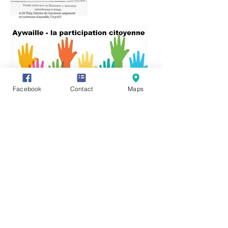
Facebook
Contact
Maps
Vous avez des informations ou des
documents permettant de compléter
cette fiche, vous souhaitez en faire
profiter tout le monde ? Rien de plus
simple, cliquez sur l'onglet "Participez"
en haut de page et transmettez-nous
vos précieux renseignements, photos
ou vidéo.
Vous pouvez également communiquer
directement avec nous en cliquant sur :
https://www.facebook.com/groups/3212
45621987319/