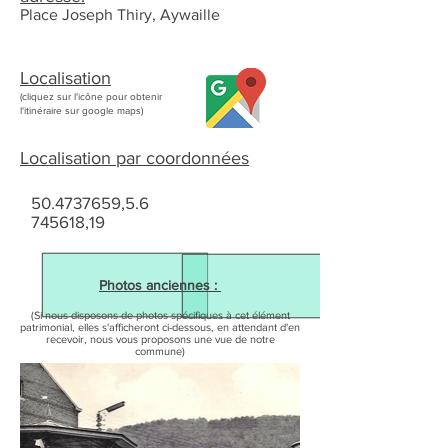
Place Joseph Thiry, Aywaille
Localisation
(cliquez sur l'icône pour obtenir
l'itinéraire sur google maps)
Localisation par coordonnées
50.4737659
,
5.6
745618
,19
Photos anciennes :
(Si nous disposons de photos spécifiques à cet élément
patrimonial, elles s'afficheront ci-dessous, en attendant d'en
recevoir, nous vous proposons une vue de notre
commune)