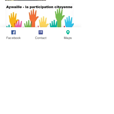
Facebook
Contact
Maps
Vous avez des informations ou des
documents permettant de compléter
cette fiche, vous souhaitez en faire
profiter tout le monde ? Rien de plus
simple, cliquez sur l'onglet "Participez"
en haut de page et transmettez-nous
vos précieux renseignements, photos
ou vidéo.
Vous pouvez également communiquer
directement avec nous en cliquant sur :
https://www.facebook.com/groups/3212
45621987319/
Editeur responsale:
Monsieur René HENRY,
Rue des Chars 6 -
4920 AYWAILLE
mail :
rene.henry@aywaille.be