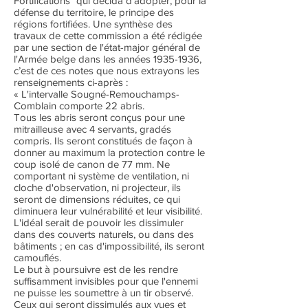
Fortifications" qui décida d'adopter, pour la
défense du territoire, le principe des
régions fortifiées. Une synthèse des
travaux de cette commission a été rédigée
par une section de l'état-major général de
l'Armée belge dans les années
1935-1936
,
c’est de ces notes que nous extrayons les
renseignements ci-après :
« L'intervalle Sougné-Remouchamps-
Comblain comporte 22 abris.
Tous les abris seront conçus pour une
mitrailleuse avec 4 servants, gradés
compris. Ils seront constitués de façon à
donner au maximum la protection contre le
coup isolé de canon de 77 mm. Ne
comportant ni système de ventilation, ni
cloche d'observation, ni projecteur, ils
seront de dimensions réduites, ce qui
diminuera leur vulnérabilité et leur visibilité.
L'idéal serait de pouvoir les dissimuler
dans des couverts naturels, ou dans des
bâtiments ; en cas d'impossibilité, ils seront
camouflés.
Le but à poursuivre est de les rendre
suffisamment invisibles pour que l'ennemi
ne puisse les soumettre à un tir observé.
Ceux qui seront dissimulés aux vues et