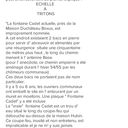
ECHELLE
A
TRITONS
"La fontaine Cadet actuelle, près de la
Maison Duchâteau Boxus, est
improprement nommée.
A cet endroit existaient 2 bacs en pierre
pour servir d' abreuvoir et alimentés par
une résurgence située une cinquantaine
de mètres plus haut , le long du chemin
menant à l' antenne Base.
(pour l' anecdote, ce chemin empierré a été
aménagé durant l' hiver 54/55 par les
chômeurs communaux)
Ces deux bacs ne portaient pas de nom
particulier.
Il y a 5 ou 6 ans, les ouvriers communaux
ont embelli le site en l' entourant par un
muret en moellons. Une plaque " Fontaine
Cadet" y a été incluse
La "vraie" fontaine Cadet est un trou d'
eau situé le long du coupe-feu qui
débouche au-dessus de la maison Hubin.
Ce coupe-feu, inusité et non entretenu, est
impraticable et je ne m' y suis jamais