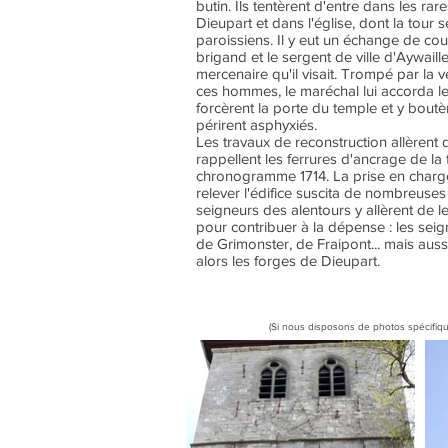
butin. Ils tentèrent d'entre dans les rar
Dieupart et dans l'église, dont la tour 
paroissiens. Il y eut un échange de c
brigand et le sergent de ville d'Aywaille
mercenaire qu'il visait. Trompé par la 
ces hommes, le maréchal lui accorda le
forcèrent la porte du temple et y boutèr
périrent asphyxiés.
Les travaux de reconstruction allèrent
rappellent les ferrures d'ancrage de la 
chronogramme 1714. La prise en charg
relever l'édifice suscita de nombreus
seigneurs des alentours y allèrent de l
pour contribuer à la dépense : les sei
de Grimonster, de Fraipont... mais aussi 
alors les forges de Dieupart.
(Si nous disposons de photos spécifiqu