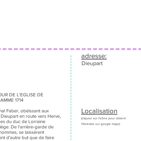
adresse:
Dieupart
UR DE L'EGLISE DE
AMME 1714
Localisation
hal Faber, obéissant aux
 Dieupart en route vers Herve,
(cliquez sur l'icône pour obtenir
oupes du duc de Lorraine
l'itinéraire sur google maps)
iège. De l'arrière-garde de
 hommes, se laissèrent
t d'autre but que de faire