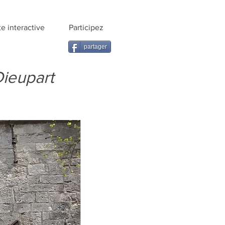
te interactive
Participez
partager
ieupart