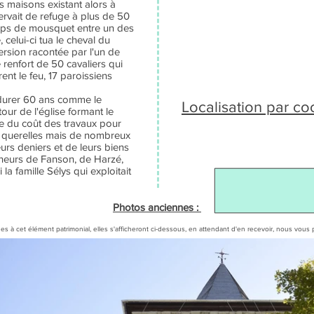
es maisons existant alors à
servait de refuge à plus de 50
oups de mousquet entre un des
, celui-ci tua le cheval du
version racontée par l'un de
 renfort de 50 cavaliers qui
ent le feu, 17 paroissiens
 durer 60 ans comme le
Localisation par c
tour de l'église formant le
e du coût des travaux pour
es querelles mais de nombreux
eurs deniers et de leurs biens
gneurs de Fanson, de Harzé,
la famille Sélys qui exploitait
Photos anciennes :
es à cet élément patrimonial, elles s'afficheront ci-dessous, en attendant d'en recevoir, nous v