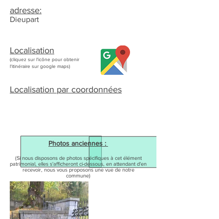
adresse:
Dieupart
Localisation
(cliquez sur l'icône pour obtenir
l'itinéraire sur google maps)
Localisation par coordonnées
Photos anciennes :
(Si nous disposons de photos spécifiques à cet élément
patrimonial, elles s'afficheront ci-dessous, en attendant d'en
recevoir, nous vous proposons une vue de notre
commune)