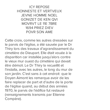
ICY REPOSE
HONNESTE ET VERTVEUX
JEVNE HOMME NOEL
GONIZET DE KEN QVI
MOVRVT LE 11E 7BRE
1694 PRIEZ DIEV
POVR SON AME
Cette croix, comme les autres dressées sur
le parvis de l'église, a été sauvée par le Dr
Thiry lors des travaux d'agrandissement du
cimetière de Dieupart. Elle était vouée à la
disparition car installée jusqu'alors contre
le vieux mur ouest du cimetière qui devait
être démoli. Le Dr Thiry la recueillit et
l'installa, avec les autres, le long du mur de
son jardin. C'est sans à cet endroit que le
Doyen Aimont les remarqua avoir de les
faire replacer de part et d'autre de la porte
de l'église quand, au début des années
1970, le parvis de l'édifice fut restauré
(renseignements transmis par Etienne
Compère).