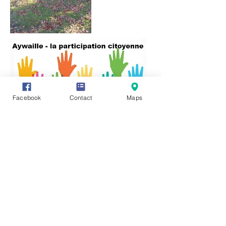
Facebook
Contact
Maps
Vous avez des informations ou des
documents permettant de compléter
cette fiche, vous souhaitez en faire
profiter tout le monde ? Rien de plus
simple, cliquez sur l'onglet "Participez"
en haut de page et transmettez-nous
vos précieux renseignements, photos
ou vidéo.
Vous pouvez également communiquer
directement avec nous en cliquant sur :
https://www.facebook.com/groups/3212
45621987319/