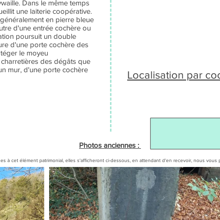
Aywaille. Dans le même temps
eillit une laiterie coopérative.
 généralement en pierre bleue
'autre d'une entrée cochère ou
llation poursuit un double
sure d'une porte cochère des
otéger le moyeu
 charretières des dégâts que
'un mur, d'une porte cochère
Localisation par c
Photos anciennes :
es à cet élément patrimonial, elles s'afficheront ci-dessous, en attendant d'en recevoir, nous v