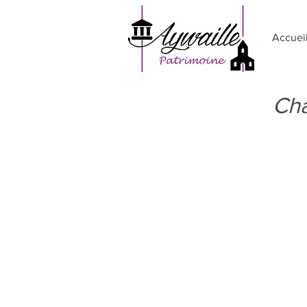
Accuei
Cha