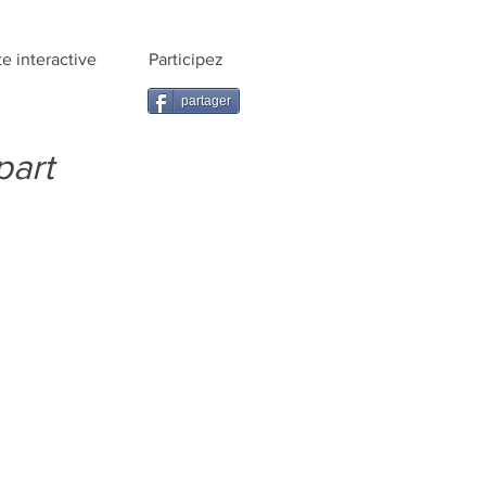
te interactive
Participez
partager
part