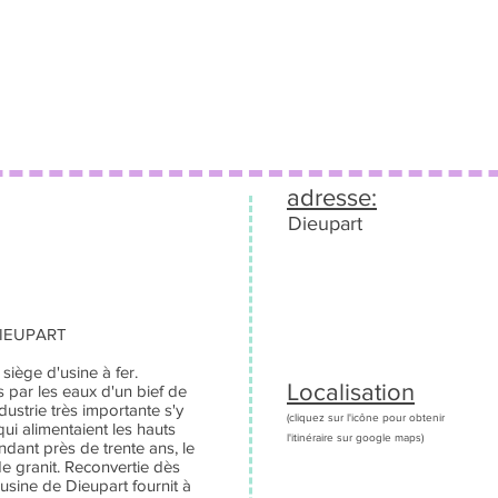
adresse:
Dieupart
IEUPART
 siège d'usine à fer.
Localisation
 par les eaux d'un bief de
dustrie très importante s'y
(cliquez sur l'icône pour obtenir
ui alimentaient les hauts
l'itinéraire sur google maps)
ndant près de trente ans, le
 de granit. Reconvertie dès
'usine de Dieupart fournit à