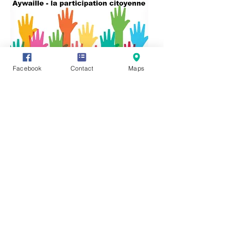
Facebook
Contact
Maps
Vous avez des informations ou des
documents permettant de compléter
cette fiche, vous souhaitez en faire
profiter tout le monde ? Rien de plus
simple, cliquez sur l'onglet "Participez"
en haut de page et transmettez-nous
vos précieux renseignements, photos
ou vidéo.
Vous pouvez également communiquer
directement avec nous en cliquant sur :
https://www.facebook.com/groups/3212
45621987319/
Editeur responsale:
Monsieur René HENRY,
Rue des Chars 6 -
4920 AYWAILLE
mail :
rene.henry@aywaille.be