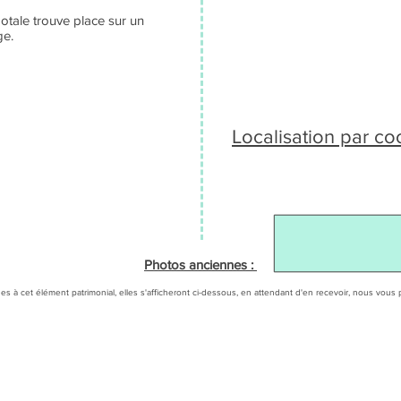
otale trouve place sur un
ge.
Localisation par c
Photos anciennes :
es à cet élément patrimonial, elles s'afficheront ci-dessous, en attendant d'en recevoir, nous v