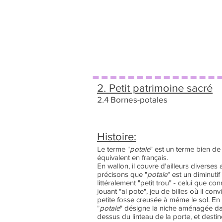
2. Petit patrimoine sacré
2.4 Bornes-potales
Histoire:
Le terme "
potale
" est un terme bien de
équivalent en français.
En wallon, il couvre d'ailleurs diverses 
précisons que "
potale
" est un diminutif
littéralement "petit trou" - celui que c
jouant "al pote", jeu de billes où il conv
petite fosse creusée à même le sol. En 
"
potale
" désigne la niche aménagée da
dessus du linteau de la porte, et destiné