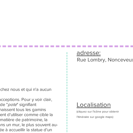
adresse:
Rue Lombry, Nonceveu
 chez nous et qui n'a aucun
acceptions. Pour y voir clair,
Localisation
 de "
pote
" signifiant
onnaissent tous les gamins
(cliquez sur l'icône pour obtenir
ient d'utiliser comme cible la
l'itinéraire sur google maps)
matière de patrimoine, la
ns un mur, le plus souvent au-
e à accueillir la statue d'un