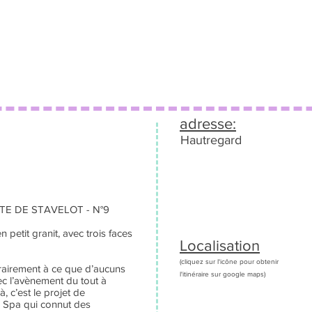
adresse:
Hautregard
TE DE STAVELOT - N°9
 petit granit, avec trois faces
Localisation
(cliquez sur l'icône pour obtenir
trairement à ce que d’aucuns
l'itinéraire sur google maps)
ec l’avènement du tout à
, c’est le projet de
 à Spa qui connut des