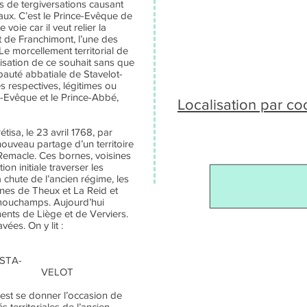
s de tergiversations causant
aux. C’est le Prince-Evêque de
 voie car il veut relier la
t de Franchimont, l’une des
 morcellement territorial de
isation de ce souhait sans que
ipauté abbatiale de Stavelot-
 respectives, légitimes ou
e-Evêque et le Prince-Abbé,
Localisation par c
tisa, le 23 avril 1768, par
nouveau partage d’un territoire
-Remacle. Ces bornes, voisines
ion initiale traverser les
a chute de l’ancien régime, les
unes de Theux et La Reid et
mouchamps. Aujourd’hui
ments de Liège et de Verviers.
vées. On y lit :
 STA-
OT
c’est se donner l’occasion de
és territoriales de l’ancien