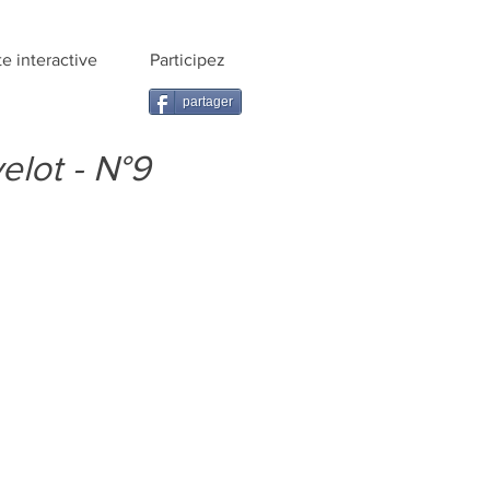
te interactive
Participez
partager
elot - N°9