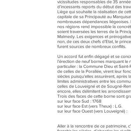
vicissitudes responsables de 35 année
d’incessants reports du début des trav
Liège qui souhaite la réalisation de cette
capitale de sa Principauté au Marquisa
nombreuses dépendances liégeoises. Le
nos régions rend impossible la concrét
soient traversées les terres de la Princ
Malmedy. Les exigences et prérogatives
non, de ces deux chefs d’Etat, le princ
furent sources de nombreux conflits.
Un accord fut enfin dégagé et se concré
l’érection de neuf bornes marquant le 
particulier : la Commune Dieu et Saint
de celles de la Porallée, virent leur fonct
siècles puisqu’elles assurèrent, après l
limites administratives entre les comm
celles de Louveigné et de Sougné-Re
encore, elles délimitent les arrondisse
Trois des faces de cette borne sont gra
sur leur face Sud : 1768
sur leur face Est (vers Theux) : L.G.
sur leur face Ouest (vers Louveigné) :
VEL
Aller à la rencontre de ce patrimoine, 
franchir les siècles, d’aborder les rivalit