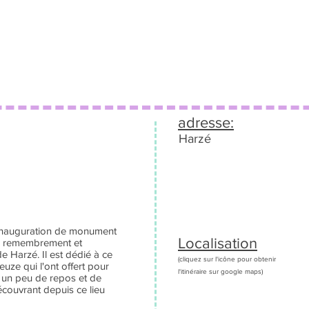
adresse:
Harzé
'inauguration de monument
Localisation
e remembrement et
Harzé. Il est dédié à ce
(cliquez sur l'icône pour obtenir
ze qui l'ont offert pour
l'itinéraire sur google maps)
un peu de repos et de
couvrant depuis ce lieu