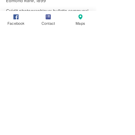
Edmond Rahir, 1899
Crédit photographique: bulletin communal
d'informations "la Commune" - Aywaille
Facebook
Contact
Maps
Editeur responsale:
Monsieur René HENRY,
Rue des Chars 6 -
4920 AYWAILLE
mail :
rene.henry@aywaille.be
© Création,
infrastructure et
design by noé raoul